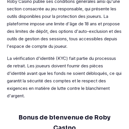
Roby Casino publie ses conditions générales ainsi qu'une
section consacrée au jeu responsable, qui présente les
outils disponibles pour la protection des joueurs. La
plateforme impose une limite d'âge de 18 ans et propose
des limites de dépôt, des options d'auto-exclusion et des
outils de gestion des sessions, tous accessibles depuis
l'espace de compte du joueur.
La vérification d'identité (KYC) fait partie du processus
de retrait. Les joueurs doivent fournir des pièces
d'identité avant que les fonds ne soient débloqués, ce qui
garantit la sécurité des comptes et le respect des
exigences en matière de lutte contre le blanchiment
d'argent.
Bonus de bienvenue de Roby
Casino