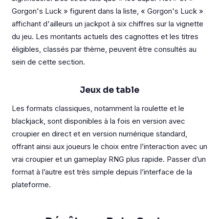
Gorgon's Luck » figurent dans la liste, « Gorgon's Luck »
affichant d'ailleurs un jackpot à six chiffres sur la vignette
du jeu. Les montants actuels des cagnottes et les titres
éligibles, classés par thème, peuvent être consultés au
sein de cette section.
Jeux de table
Les formats classiques, notamment la roulette et le
blackjack, sont disponibles à la fois en version avec
croupier en direct et en version numérique standard,
offrant ainsi aux joueurs le choix entre l’interaction avec un
vrai croupier et un gameplay RNG plus rapide. Passer d’un
format à l’autre est très simple depuis l’interface de la
plateforme.