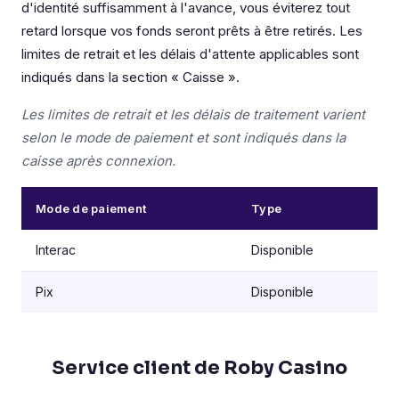
d'identité suffisamment à l'avance, vous éviterez tout
retard lorsque vos fonds seront prêts à être retirés. Les
limites de retrait et les délais d'attente applicables sont
indiqués dans la section « Caisse ».
Les limites de retrait et les délais de traitement varient
selon le mode de paiement et sont indiqués dans la
caisse après connexion.
Mode de paiement
Type
Interac
Disponible
Pix
Disponible
Service client de Roby Casino