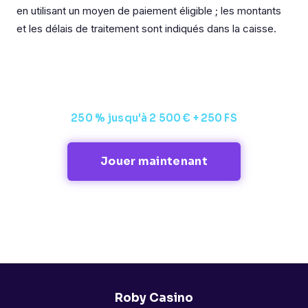
en utilisant un moyen de paiement éligible ; les montants
et les délais de traitement sont indiqués dans la caisse.
250 % jusqu'à 2 500 € + 250 FS
Jouer maintenant
Roby Casino